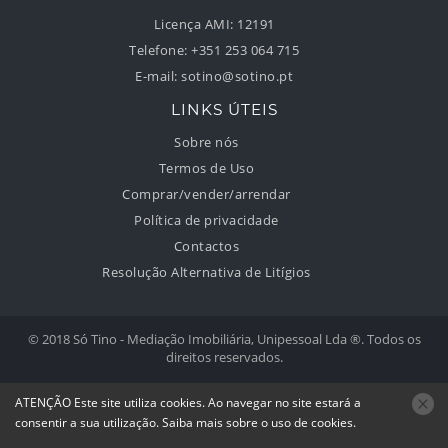
Licença AMI:
12191
Telefone:
+351 253 064 715
E-mail:
sotino@sotino.pt
LINKS ÚTEIS
Sobre nós
Termos de Uso
Comprar/vender/arrendar
Política de privacidade
Contactos
Resolução Alternativa de Litígios
© 2018 Só Tino - Mediação Imobiliária, Unipessoal Lda ®. Todos os
direitos reservados.
Desenvolvido por:
ATENÇÃO
Este site utiliza
cookies
. Ao navegar no site estará a
consentir a sua utilização.
Saiba mais sobre o uso de
cookies
.