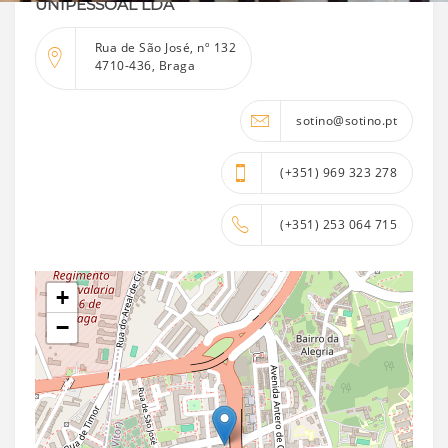
UNIPESSOAL LDA
Rua de São José, nº 132
4710-436, Braga
sotino@sotino.pt
(+351) 969 323 278
(+351) 253 064 715
+
−